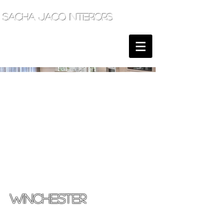
sacha jacq interiors
WINCHESTER